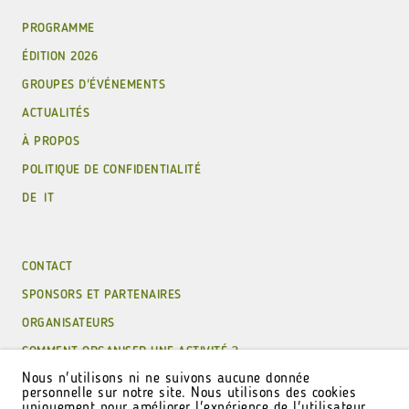
PROGRAMME
ÉDITION 2026
GROUPES D'ÉVÉNEMENTS
ACTUALITÉS
À PROPOS
POLITIQUE DE CONFIDENTIALITÉ
DE
IT
CONTACT
SPONSORS ET PARTENAIRES
ORGANISATEURS
COMMENT ORGANISER UNE ACTIVITÉ ?
Nous n'utilisons ni ne suivons aucune donnée
COMMENT PARTICIPER À UNE ACTIVITÉ ?
personnelle sur notre site. Nous utilisons des cookies
uniquement pour améliorer l'expérience de l'utilisateur
ARCHIVE DES ÉDITIONS